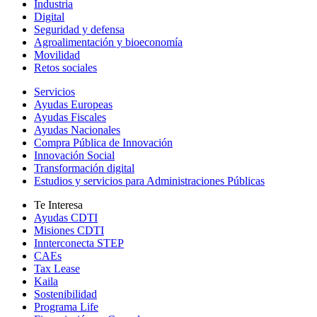
Industria
Digital
Seguridad y defensa
Agroalimentación y bioeconomía
Movilidad
Retos sociales
Servicios
Ayudas Europeas
Ayudas Fiscales
Ayudas Nacionales
Compra Pública de Innovación
Innovación Social
Transformación digital
Estudios y servicios para Administraciones Públicas
Te Interesa
Ayudas CDTI
Misiones CDTI
Innterconecta STEP
CAEs
Tax Lease
Kaila
Sostenibilidad
Programa Life