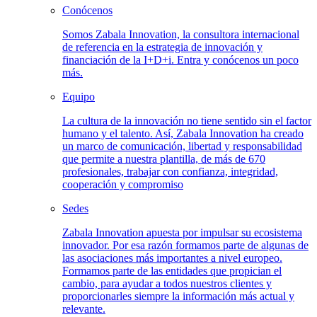
Conócenos
Somos Zabala Innovation, la consultora internacional
de referencia en la estrategia de innovación y
financiación de la I+D+i. Entra y conócenos un poco
más.
Equipo
La cultura de la innovación no tiene sentido sin el factor
humano y el talento. Así, Zabala Innovation ha creado
un marco de comunicación, libertad y responsabilidad
que permite a nuestra plantilla, de más de 670
profesionales, trabajar con confianza, integridad,
cooperación y compromiso
Sedes
Zabala Innovation apuesta por impulsar su ecosistema
innovador. Por esa razón formamos parte de algunas de
las asociaciones más importantes a nivel europeo.
Formamos parte de las entidades que propician el
cambio, para ayudar a todos nuestros clientes y
proporcionarles siempre la información más actual y
relevante.