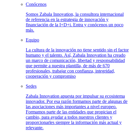
Conócenos
Somos Zabala Innovation, la consultora internacional
de referencia en la estrategia de innovación y
financiación de la I+D+i. Entra y conócenos un poco
más.
Equipo
La cultura de la innovación no tiene sentido sin el factor
humano y el talento. Así, Zabala Innovation ha creado
un marco de comunicación, libertad y responsabilidad
que permite a nuestra plantilla, de más de 670
profesionales, trabajar con confianza, integridad,
cooperación y compromiso
Sedes
Zabala Innovation apuesta por impulsar su ecosistema
innovador. Por esa razón formamos parte de algunas de
las asociaciones más importantes a nivel europeo.
Formamos parte de las entidades que propician el
cambio, para ayudar a todos nuestros clientes y
proporcionarles siempre la información más actual y
relevante.