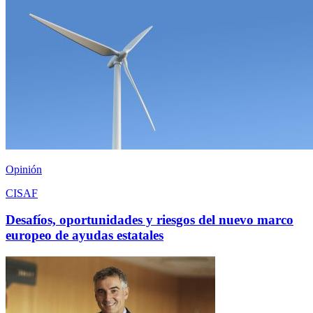
Opinión
CISAF
Desafíos, oportunidades y riesgos del nuevo marco
europeo de ayudas estatales