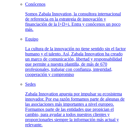
Conócenos
Somos Zabala Innovation, la consultora internacional
de referencia en la estrategia de innovación y
financiación de la I+D+i. Entra y conócenos un poco
más.
Equipo
La cultura de la innovación no tiene sentido sin el factor
humano y el talento. Así, Zabala Innovation ha creado
un marco de comunicación, libertad y responsabilidad
que permite a nuestra plantilla, de más de 670
profesionales, trabajar con confianza, integridad,
cooperación y compromiso
Sedes
Zabala Innovation apuesta por impulsar su ecosistema
innovador. Por esa razón formamos parte de algunas de
las asociaciones más importantes a nivel europeo.
Formamos parte de las entidades que propician el
cambio, para ayudar a todos nuestros clientes y
proporcionarles siempre la información más actual y
relevante.